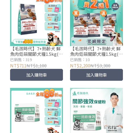
【毛孩時代】7+熟齡犬 鮮
【毛孩時代】7+熟齡犬 鮮
魚肉低磷關節犬糧1.5kg(關
魚肉低磷關節犬糧1.5kg(買
節保健)
2送1)
已銷售：319
已銷售：10
NT$711
NT$1,100
NT$2,200
NT$3,300
加入購物車
加入購物車