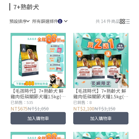
7+熟齡犬
預設排序
所有篩選條件
共 14 件商品
【毛孩時代】7+熟齡犬 鮮
【毛孩時代】7+熟齡犬 鮮
雞肉低磷關節犬糧1.5kg(關
雞肉低磷關節犬糧1.5kg(買
節保健)
2送1)
已銷售：535
已銷售：8
NT$675
NT$1,050
NT$2,100
NT$3,150
加入購物車
加入購物車