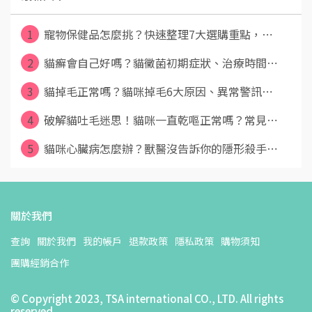
1
寵物保健品怎麼挑？快速整理7大選購重點，⋯
2
貓癬會自己好嗎？貓黴菌初期症狀、治療時間⋯
3
貓掉毛正常嗎？貓咪掉毛6大原因、異常警訊⋯
4
破解貓吐毛迷思！貓咪一直乾嘔正常嗎？常見⋯
5
貓咪心臟病怎麼辦？獸醫沒告訴你的隱形殺手⋯
關於我們
查詢
關於我們
我的帳戶
退款政策
隱私政策
購物須知
團購經銷合作
© Copyright 2023, TSA international CO., LTD. All rights
reserved.