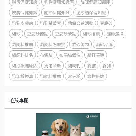
腸胃保健知識
狗狗健康知識庫
貓咪健康知識庫
皮膚保健知識
關節保健知識
泌尿道保健知識
狗狗皮膚病
狗狗葉黃素
動保公益活動
豆腐砂
貓砂
豆腐砂優點
豆腐砂缺點
貓砂推薦
貓砂選擇
貓飼料推薦
貓飼料怎麼挑
貓砂總類
貓砂品牌
貓飼料排名
布偶貓
布偶貓個性
貓打噴嚏
貓打噴嚏原因
馬爾濟斯
貓粉刺
養貓
養狗
狗年齡換算
狗飼料推薦
潔牙粉
寵物保健
毛孩專欄