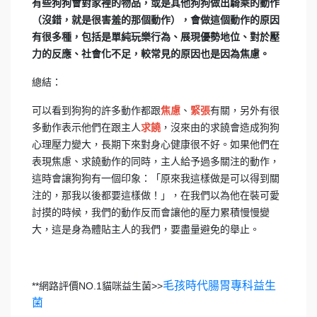
有些狗狗會對家裡的物品，或是其他狗狗做出騎乘的動作
（沒錯，就是很害羞的那個動作），會做這個動作的原因
有很多種，包括是單純玩樂行為、展現優勢地位、對於壓
力的反應、社會化不足，較常見的原因也是因為焦慮。
總結：
可以看到狗狗的許多動作都跟
、
有關，另外有很
焦慮
緊張
多動作表示他們在跟主人
，沒來由的求饒會造成狗狗
求饒
心理壓力變大，長期下來對身心健康很不好。如果他們在
表現焦慮、求饒動作的同時，主人給予過多關注的動作，
這時會讓狗狗有一個印象：「原來我這樣做是可以得到關
注的，那我以後都要這樣做！」，在我們以為他在裝可愛
討摸的時候，我們的動作反而會讓他的壓力累積慢慢變
大，這是身為體貼主人的我們，要盡量避免的舉止。
毛孩時代腸胃專科益生
**網路評價NO.1貓咪益生菌>>
菌