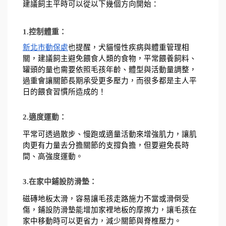
建議飼主平時可以從以下幾個方向開始： 
1.控制體重：
新北市動保處
也提醒，犬貓慢性疾病與體重管理相
關，建議飼主避免餵食人類的食物，平常餵養飼料、
罐頭的量也需要依照毛孩年齡、體型與活動量調整，
過重會讓關節長期承受更多壓力，而很多都是主人平
日的餵食習慣所造成的！
2.適度運動：
平常可透過散步、慢跑或適量活動來增強肌力，讓肌
肉更有力量去分擔關節的支撐負擔，但要避免長時
間、高強度運動。
3.在家中鋪設防滑墊：
磁磚地板太滑，容易讓毛孩走路施力不當或滑倒受
傷，鋪設防滑墊能增加家裡地板的摩擦力，讓毛孩在
家中移動時可以更省力，減少關節與脊椎壓力。