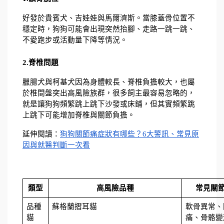
好發於貴賓犬、吉娃娃與馬爾濟斯。當膝蓋骨位置不
穩定時，狗狗可能會出現突然抬腳、走路一跳一跳、
不愛跑步或活動量下降等情況。
2.脊椎問題
臘腸犬與柯基犬因為身體較長、脊椎負擔較大，也屬
於椎間盤突出高風險族群，很多飼主最容易忽略的，
就是讓狗狗頻繁跳上跳下沙發或床鋪，但其實頻繁跳
上跳下可能增加脊椎與關節負擔。
延伸閱讀：
狗狗關節痛症狀有哪些？6大警訊、常見原
因與就醫判斷一次看
類型
高風險品種
常見關
品種
蘇格蘭摺耳貓
軟骨異常、
貓
痛、骨骼變