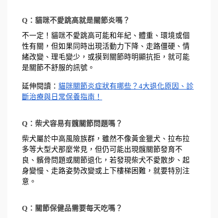
Q：貓咪不愛跳高就是關節炎嗎？
不一定！貓咪不愛跳高可能和年紀、體重、環境或個
性有關，但如果同時出現活動力下降、走路僵硬、情
緒改變、理毛變少，或摸到關節時明顯抗拒，就可能
是關節不舒服的訊號。
延伸閱讀：
貓咪關節炎症狀有哪些？4大退化原因、診
斷治療與日常保養指南！
Q：柴犬容易有髖關節問題嗎？
柴犬屬於中高風險族群，雖然不像黃金獵犬、拉布拉
多等大型犬那麼常見，但仍可能出現髖關節發育不
良、髕骨問題或關節退化，若發現柴犬不愛散步、起
身變慢、走路姿勢改變或上下樓梯困難，就要特別注
意。
Q：關節保健品需要每天吃嗎？