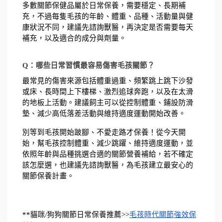
多數關節保健品屬於日常保養，需要穩定、長期補
充，不過每隻毛孩的年齡、體重、品種、活動量與健
康狀況不同，建議先諮詢獸醫，再決定是否需要每天
補充，以及適合的成分與劑量。
Q：哪些日常習慣最容易傷害毛孩關節？
最常見的傷害來源包括體重過重、頻繁跳上跳下沙發
或床、長時間上下樓梯、激烈追球奔跑，以及在太滑
的地板上活動。建議飼主可以從控制體重、鋪設防滑
墊、減少高低落差活動與維持適度運動開始改善。
別等到毛孩開始跛腳、不愛走路才保養！從今天開
始，幫毛孩控制體重、減少跳躍、維持適度運動，並
依照年齡與品種挑選合適的關節營養補給，若不確定
該怎麼選，也建議先諮詢獸醫，為毛孩建立最安心的
關節保養計畫。
**貓咪/狗狗關節日常保養推薦>>
毛孩時代關節強效保