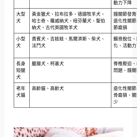
動力下降
大型
黃金獵犬、拉布拉多、德國牧羊犬、
髖關節發育
犬
哈士奇、羅威納犬、紐芬蘭犬、聖伯
退化性關節
納犬、古代英國牧羊犬
節磨損
小型
貴賓犬、吉娃娃、馬爾濟斯、柴犬、
髕骨脫位、
犬
法鬥犬
化、活動力
長身
臘腸犬、柯基犬
脊椎壓迫、
短腿
問題、髖關
犬
老年
高齡貓、高齡犬
退化性關節
犬貓
骨磨損、關
少