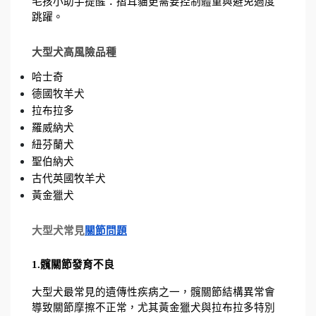
毛孩小助手提醒：摺耳貓更需要控制體重與避免過度
跳躍。
大型犬高風險品種
哈士奇
德國牧羊犬
拉布拉多
羅威納犬
紐芬蘭犬
聖伯納犬
古代英國牧羊犬
黃金獵犬
大型犬常見
關節問題
1.髖關節發育不良
大型犬最常見的遺傳性疾病之一，髖關節結構異常會
導致關節摩擦不正常，尤其黃金獵犬與拉布拉多特別