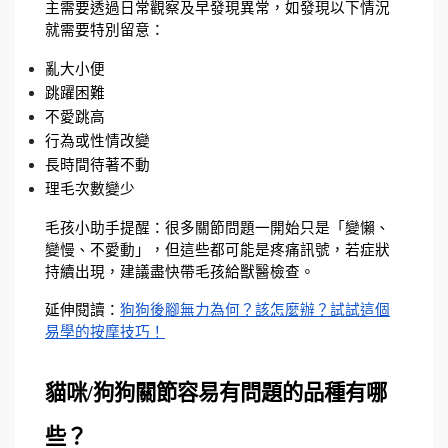
主需要透過日常觀察及早發現異常，如發現以下情況
就需要特別留意：
亂大小便
跳躍困難
不愛跳高
行為或性情改變
長時間待著不動
理毛次數變少
毛孩小助手提醒：很多關節問題一開始只是「變懶、
變慢、不愛動」，但這些都可能是疼痛訊號，若症狀
持續出現，建議盡快帶毛孩給獸醫檢查。
延伸閱讀：
狗狗後腳無力為何？該怎麼辦？試試這個
易學的按摩技巧！
貓咪/狗狗關節容易有問題的品種有哪
些？