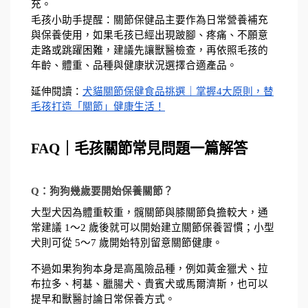
充。
毛孩小助手提醒：關節保健品主要作為日常營養補充
與保養使用，如果毛孩已經出現跛腳、疼痛、不願意
走路或跳躍困難，建議先讓獸醫檢查，再依照毛孩的
年齡、體重、品種與健康狀況選擇合適產品。
延伸閱讀：
犬貓關節保健食品挑選｜掌握4大原則，替
毛孩打造「關節」健康生活！
FAQ｜毛孩關節常見問題一篇解答
Q：狗狗幾歲要開始保養關節？
大型犬因為體重較重，髖關節與膝關節負擔較大，通
常建議 1～2 歲後就可以開始建立關節保養習慣；小型
犬則可從 5～7 歲開始特別留意關節健康。
不過如果狗狗本身是高風險品種，例如黃金獵犬、拉
布拉多、柯基、臘腸犬、貴賓犬或馬爾濟斯，也可以
提早和獸醫討論日常保養方式。