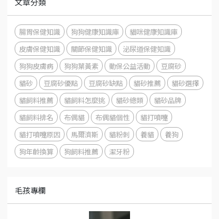
文章分類
腸胃保健知識
狗狗健康知識庫
貓咪健康知識庫
皮膚保健知識
關節保健知識
泌尿道保健知識
狗狗皮膚病
狗狗葉黃素
動保公益活動
豆腐砂
貓砂
豆腐砂優點
豆腐砂缺點
貓砂推薦
貓砂選擇
貓飼料推薦
貓飼料怎麼挑
貓砂總類
貓砂品牌
貓飼料排名
布偶貓
布偶貓個性
貓打噴嚏
貓打噴嚏原因
馬爾濟斯
貓粉刺
養貓
養狗
狗年齡換算
狗飼料推薦
潔牙粉
毛孩專欄