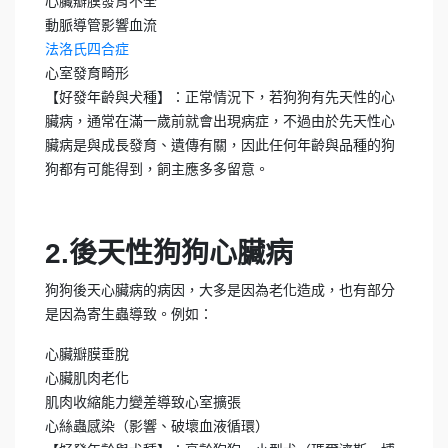
心臟瓣膜發育不全
動脈導管影響血流
法洛氏四合症
心室發育畸形
【好發年齡與犬種】：正常情況下，若狗狗有先天性的心
臟病，通常在滿一歲前就會出現病症，不過由於先天性心
臟病是與成長發育、遺傳有關，因此任何年齡與品種的狗
狗都有可能得到，飼主應多多留意。
2.後天性狗狗心臟病
狗狗後天心臟病的病因，大多是因為老化造成，也有部分
是因為寄生蟲導致。例如：
心臟瓣膜垂脫
心臟肌肉老化
肌肉收縮能力變差導致心室擴張
心絲蟲感染（影響、破壞血液循環）