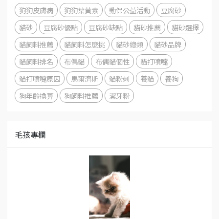
狗狗皮膚病
狗狗葉黃素
動保公益活動
豆腐砂
貓砂
豆腐砂優點
豆腐砂缺點
貓砂推薦
貓砂選擇
貓飼料推薦
貓飼料怎麼挑
貓砂總類
貓砂品牌
貓飼料排名
布偶貓
布偶貓個性
貓打噴嚏
貓打噴嚏原因
馬爾濟斯
貓粉刺
養貓
養狗
狗年齡換算
狗飼料推薦
潔牙粉
毛孩專欄