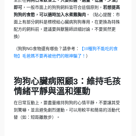
狗狗日常飲食上，只要把握「適量、低鹽、少油」
，一般市面上的狗狗飼料皆符合這個原則，
即可
若想提高
。（貼心提醒：市
狗狗的食慾，可以適時加入水煮雞胸肉
面上有部分飼料是標榜給心臟病狗狗專用，在更換為特殊
配方的飼料前，建議要與獸醫師詳細討論，不要貿然更
換）
（狗狗NG食物還有哪些？請參考：
【10種狗不能吃的食
）
物】毛爸媽不要再被他們的眼神騙了！
狗狗心臟病照顧3：維持毛孩
情緒平靜與溫和運動
在日常互動上，要盡量維持狗狗的心情平靜，不要讓其受
到驚嚇，並且避免劇烈運動，可以用較平和簡易的活動代
替（如：短距離散步）。