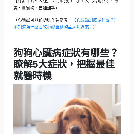
【好發年齡與犬種】：高齡狗狗、小型犬（瑪爾濟斯、博
美、貴賓狗、吉娃娃等）
（心絲蟲可以預防嗎？請參考：
【心絲蟲到底是什麼？】
）
不知道為什麼要吃心絲蟲藥的主人照過來！
狗狗心臟病症狀有哪些？
瞭解5大症狀，把握最佳
就醫時機