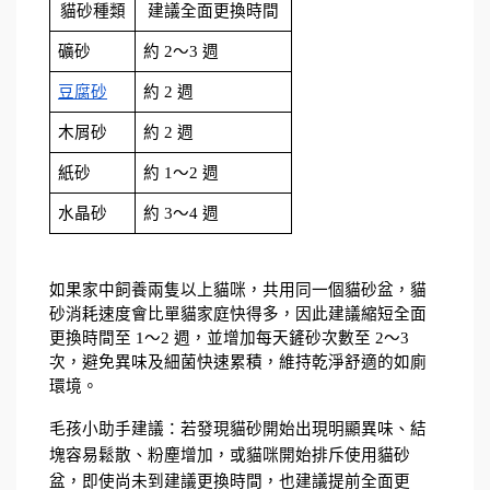
貓砂種類
建議全面更換時間
礦砂
約 2～3 週
豆腐砂
約 2 週
木屑砂
約 2 週
紙砂
約 1～2 週
水晶砂
約 3～4 週
如果家中飼養兩隻以上貓咪，共用同一個貓砂盆，貓
砂消耗速度會比單貓家庭快得多，因此建議縮短全面
更換時間至 1～2 週，並增加每天鏟砂次數至 2～3 
次，避免異味及細菌快速累積，維持乾淨舒適的如廁
環境。
毛孩小助手建議：若發現貓砂開始出現明顯異味、結
塊容易鬆散、粉塵增加，或貓咪開始排斥使用貓砂
盆，即使尚未到建議更換時間，也建議提前全面更