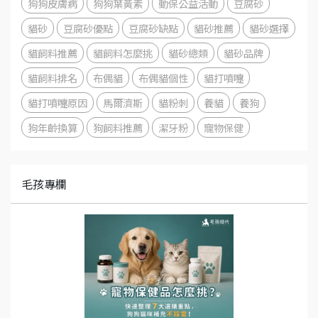
狗狗皮膚病
狗狗葉黃素
動保公益活動
豆腐砂
貓砂
豆腐砂優點
豆腐砂缺點
貓砂推薦
貓砂選擇
貓飼料推薦
貓飼料怎麼挑
貓砂總類
貓砂品牌
貓飼料排名
布偶貓
布偶貓個性
貓打噴嚏
貓打噴嚏原因
馬爾濟斯
貓粉刺
養貓
養狗
狗年齡換算
狗飼料推薦
潔牙粉
寵物保健
毛孩專欄