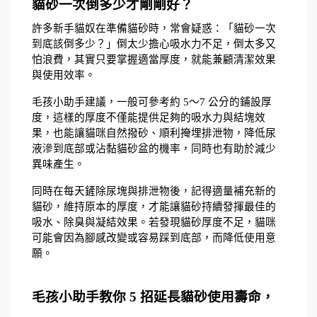
貓砂一次倒多少才剛剛好？ 
許多新手貓奴在準備貓砂時，常會疑惑：「貓砂一次
到底該倒多少？」倒太少擔心吸水力不足，倒太多又
怕浪費，其實只要掌握適當厚度，就能兼顧清潔效果
與使用效率。
毛孩小助手建議，一般可參考約 5～7 公分的鋪設厚
度，這樣的厚度不僅能提供足夠的吸水力與結塊效
果，也能讓貓咪自然撥砂、順利掩埋排泄物，降低尿
液滲到底部或沾黏貓砂盆的機率，同時也有助於減少
異味產生。
同時在每天鏟除尿塊與排泄物後，記得適量補充新的
貓砂，維持原本的厚度，才能讓貓砂持續發揮最佳的
吸水、除臭與凝結效果。若發現貓砂厚度不足，貓咪
可能會因為腳感改變或容易踩到底部，而降低使用意
願。
毛孩小助手教你 5 招延長貓砂使用壽命，