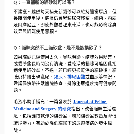
Q：一直補新的貓砂就可以嗎？
不建議。雖然每天補充新貓砂可以維持適當厚度，但
長時間使用後，底層仍會累積尿液殘留、細菌、粉塵
及阿摩尼亞，即使外觀看起來乾淨，也可能影響除臭
效果與貓咪使用意願。
Q：貓咪突然不上貓砂盆，是不是該換砂了？
如果貓砂已經使用太久、異味明顯、結塊效果變差，
或貓砂盆長時間沒有清洗，愛乾淨的貓咪可能因此拒
絕使用貓砂盆。不過，若已經更換乾淨的貓砂後，貓
咪仍持續出現亂尿、
頻尿
、
排尿困難
或血尿等情況，
建議儘快帶往獸醫院檢查，排除泌尿道疾病等健康問
題。
毛孩小助手補充：一篇發表於 
Journal of Feline 
Medicine and Surgery
 的研究
指出，改善貓咪生活環
境，包括維持乾淨的貓砂盆、增加貓砂盆數量及降低
環境壓力，有助於降低貓咪下泌尿道疾病的發生風
險。 