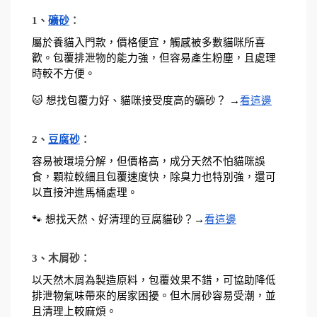
1、
礦砂
：
屬於養貓入門款，價格便宜，觸感被多數貓咪所喜
歡。包覆排泄物的能力強，但容易產生粉塵，且處理
時較不方便。
🐱 想找包覆力好、貓咪接受度高的礦砂？ →
看這邊
2、
豆腐砂
：
容易被環境分解，但價格高，成分天然不怕貓咪誤
食，顆粒較細且包覆速度快，除臭力也特別強，還可
以直接沖進馬桶處理。
🐾 想找天然、好清理的豆腐貓砂？→
看這邊
3、木屑砂：
以天然木屑為製造原料，包覆效果不錯，可協助降低
排泄物氣味帶來的居家困擾。但木屑砂容易受潮，並
且清理上較麻煩。