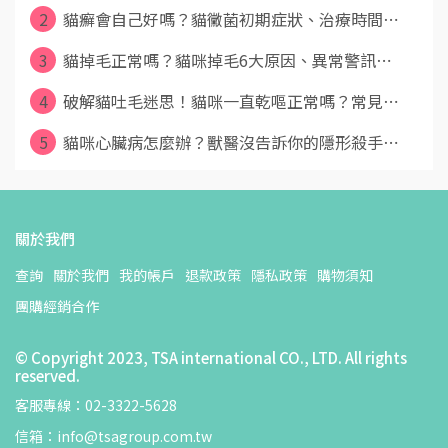
2
貓癬會自己好嗎？貓黴菌初期症狀、治療時間⋯
3
貓掉毛正常嗎？貓咪掉毛6大原因、異常警訊⋯
4
破解貓吐毛迷思！貓咪一直乾嘔正常嗎？常見⋯
5
貓咪心臟病怎麼辦？獸醫沒告訴你的隱形殺手⋯
關於我們
查詢
關於我們
我的帳戶
退款政策
隱私政策
購物須知
團購經銷合作
© Copyright 2023, TSA international CO., LTD. All rights
reserved.
客服專線：02-3322-5628
信箱：info@tsagroup.com.tw