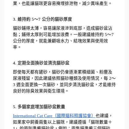
果，也能讓貓咪更容易掩埋排泄物，減少異味產生。
3. 維持約 5～7 公分的貓砂厚度
貓砂鋪得太薄，容易讓尿液滲到底部，造成貓砂盆沾
黏；鋪得太厚則可能增加浪費。一般建議維持約 5～7 
公分的厚度，就能兼顧吸水力、結塊效果與使用效
率。
4. 定期全面換砂並清洗貓砂盆
即使每天都有鏟砂，貓砂仍會逐漸累積細菌、粉塵及
尿液殘留，因此建議依照貓砂種類及使用情況，每 2～
3 週全面更換一次貓砂，並同步清洗貓砂盆，才能維持
良好的除臭效果與衛生環境。
5. 多貓家庭增加貓砂盆數量
International Cat Care（國際貓科照護協會）
也建議，
如果家中飼養兩隻以上貓咪，建議遵循「貓咪數量＋
1」的原則準備貓砂盆，例如：兩隻貓準備三個貓砂