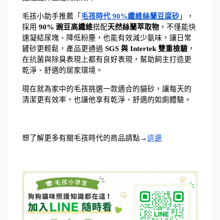
毛孩小助手推薦「
毛孩時代 90%纖維絲蘭豆腐砂
」，
採用 
90% 豌豆高纖維
搭配
天然絲蘭萃取物
，不僅能快
速凝結尿塊、降低粉塵，也能有效減少氨味，讓日常
鏟砂更輕鬆，產品更通過 
SGS 與 Intertek 雙重檢驗
，
在抗菌與除臭表現上都有良好表現，幫助飼主打造更
乾淨、舒適的居家環境。
現在就為家中的毛孩挑選一款適合的貓砂，讓每天的
清潔更有效率，也讓他享有乾淨、舒適的如廁體驗。
想了解更多有關毛孩時代的商品請點→
這邊