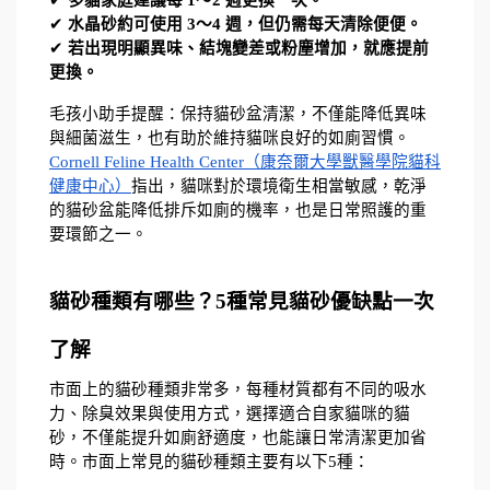
✔ 
水晶砂約可使用 3～4 週，但仍需每天清除便便。
✔ 
若出現明顯異味、結塊變差或粉塵增加，就應提前
更換。
毛孩小助手提醒：保持貓砂盆清潔，不僅能降低異味
與細菌滋生，也有助於維持貓咪良好的如廁習慣。
Cornell Feline Health Center（康奈爾大學獸醫學院貓科
健康中心）
指出，貓咪對於環境衛生相當敏感，乾淨
的貓砂盆能降低排斥如廁的機率，也是日常照護的重
要環節之一。
貓砂種類有哪些？5種常見貓砂優缺點一次
了解
市面上的貓砂種類非常多，每種材質都有不同的吸水
力、除臭效果與使用方式，選擇適合自家貓咪的貓
砂，不僅能提升如廁舒適度，也能讓日常清潔更加省
時。市面上常見的貓砂種類主要有以下5種：