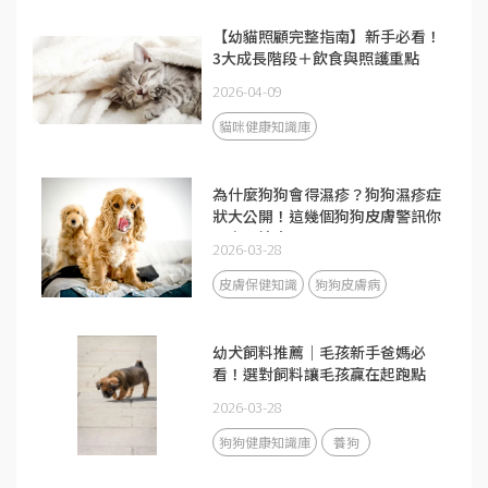
【幼貓照顧完整指南】新手必看！
3大成長階段＋飲食與照護重點
2026-04-09
貓咪健康知識庫
為什麼狗狗會得濕疹？狗狗濕疹症
狀大公開！這幾個狗狗皮膚警訊你
一定要注意
2026-03-28
皮膚保健知識
狗狗皮膚病
幼犬飼料推薦｜毛孩新手爸媽必
看！選對飼料讓毛孩贏在起跑點
2026-03-28
狗狗健康知識庫
養狗