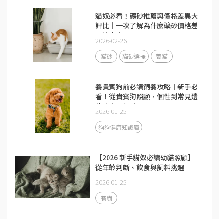
貓奴必看！礦砂推薦與價格差異大
評比｜一次了解為什麼礦砂價格差
異這麼大
2026-02-26
貓砂
貓砂選擇
養貓
養貴賓狗前必讀飼養攻略｜新手必
看！從貴賓狗照顧、個性到常見遺
傳疾病全解析
2026-01-25
狗狗健康知識庫
【2026 新手貓奴必讀幼貓照顧】
從年齡判斷、飲食與飼料挑選
2026-01-25
養貓