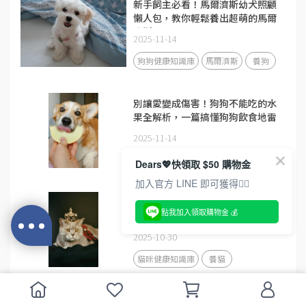
新手飼主必看！馬爾濟斯幼犬照顧
懶人包，教你輕鬆養出超萌的馬爾
濟斯
2025-11-14
狗狗健康知識庫
馬爾濟斯
養狗
別讓愛變成傷害！狗狗不能吃的水
果全解析，一篇搞懂狗狗飲食地雷
2025-11-14
狗狗健康知識庫
Dears💖快領取 $50 購物金
加入官方 LINE 即可獲得👇🏻
貓咪年齡對照表：毛孩時代為您解
點我加入領取購物金 💰
析年齡換算，推薦適合飼料，輕鬆
守護家中毛孩健康
2025-10-30
貓咪健康知識庫
養貓
養貓新手入門必讀攻略！從事前準