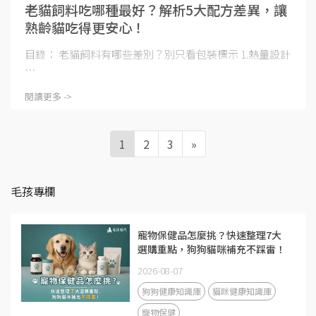
老貓飼料吃哪種最好？解析5大配方差異，讓
熟齡貓吃得更安心！
目錄： 老貓飼料有哪些差別？別只看包裝標示 1.熱量設計
⋯
閱讀更多 ->
1
2
3
»
毛孩專欄
寵物保健品怎麼挑？快速整理7大
選購重點，狗狗貓咪補充不踩雷！
2026-08-07
狗狗健康知識庫
貓咪健康知識庫
寵物保健