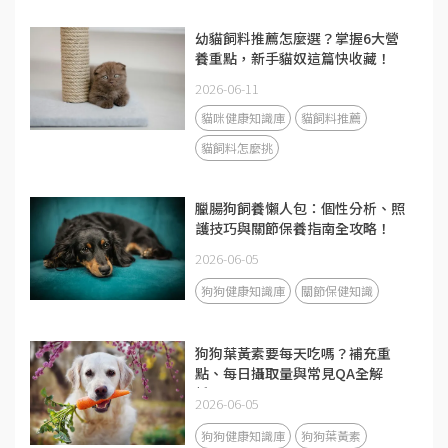
幼貓飼料推薦怎麼選？掌握6大營
養重點，新手貓奴這篇快收藏！
2026-06-11
貓咪健康知識庫
貓飼料推薦
貓飼料怎麼挑
臘腸狗飼養懶人包：個性分析、照
護技巧與關節保養指南全攻略！
2026-06-05
狗狗健康知識庫
關節保健知識
狗狗葉黃素要每天吃嗎？補充重
點、每日攝取量與常見QA全解
析！
2026-06-05
狗狗健康知識庫
狗狗葉黃素