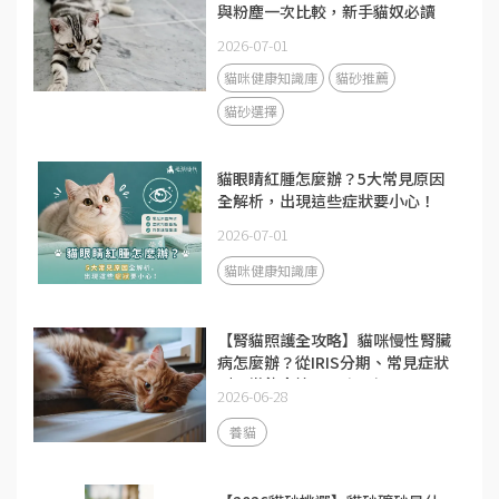
與粉塵一次比較，新手貓奴必讀
2026-07-01
貓咪健康知識庫
貓砂推薦
貓砂選擇
貓眼睛紅腫怎麼辦？5大常見原因
全解析，出現這些症狀要小心！
2026-07-01
貓咪健康知識庫
【腎貓照護全攻略】貓咪慢性腎臟
病怎麼辦？從IRIS分期、常見症狀
到日常飲食管理一次了解
2026-06-28
養貓