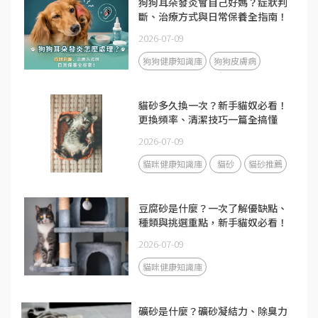
狗狗耳朵發炎會自己好媽？症狀判
斷、治療方式與日常保養全指南！
2026-07-09
狗狗健康知識庫
狗狗皮膚病
貓砂多久換一次？新手貓奴必看！
更換頻率、清潔技巧一篇全搞懂
2026-07-09
貓咪健康知識庫
貓砂
貓砂推薦
豆腐砂是什麼？一次了解優缺點、
種類與挑選重點，新手貓奴必看！
2026-07-09
貓咪健康知識庫
礦砂是什麼？礦砂凝結力、除臭力