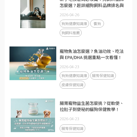
怎麼選？超詳細狗飼料品牌排名與
種類評比
2026-04-26
狗狗健康知識庫
養狗
狗飼料推薦
寵物魚油怎麼選？魚油功效、吃法
與 EPA/DHA 挑選重點一次看懂！
2026-04-23
狗狗健康知識庫
腸胃保健知識
皮膚保健知識
腸胃寵物益生菌怎麼挑？從軟便、
拉肚子到便秘的貓狗保健教學！
2026-04-23
腸胃保健知識