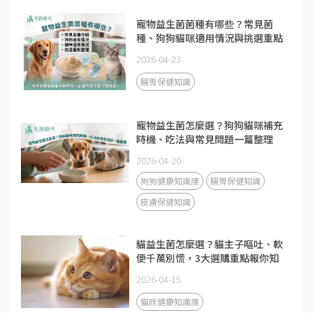
寵物益生菌菌種有哪些？常見菌
種、狗狗貓咪適用情況與挑選重點
2026-04-23
腸胃保健知識
寵物益生菌怎麼選？狗狗貓咪補充
時機、吃法與常見問題一篇整理
2026-04-20
狗狗健康知識庫
腸胃保健知識
皮膚保健知識
貓益生菌怎麼選？貓主子嘔吐、軟
便千萬別慌，3大選購重點報你知
2026-04-15
貓咪健康知識庫