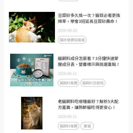
豆腐砂多久換一次？貓奴必看更換
頻率，學會3招延長豆腐砂壽命！
2026-06-18
貓咪健康知識庫
貓飼料成分怎麼看？3分鐘快速掌
握成分表、營養標示與挑選重點！
2026-06-11
貓飼料推薦
貓飼料怎麼挑
老貓飼料吃哪種最好？解析5大配
方差異，讓熟齡貓吃得更安心！
2026-06-11
貓飼料推薦
養貓