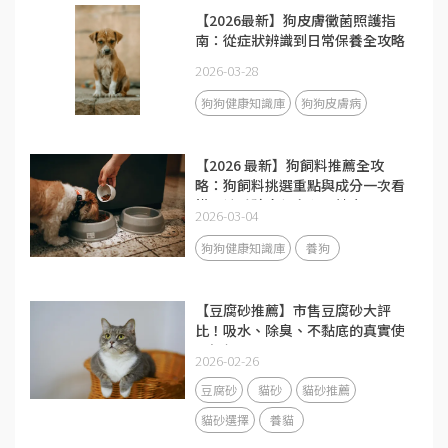
【2026最新】狗皮膚黴菌照護指
南：從症狀辨識到日常保養全攻略
2026-03-28
狗狗健康知識庫
狗狗皮膚病
【2026 最新】狗飼料推薦全攻
略：狗飼料挑選重點與成分一次看
懂，讓毛孩吃得安心又健康
2026-03-04
狗狗健康知識庫
養狗
【豆腐砂推薦】市售豆腐砂大評
比！吸水、除臭、不黏底的真實使
用評價
2026-02-26
豆腐砂
貓砂
貓砂推薦
貓砂選擇
養貓