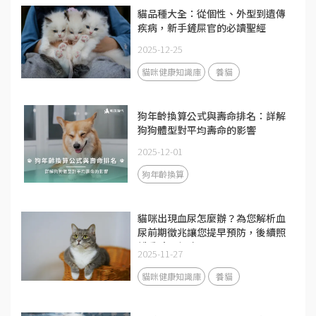
貓品種大全：從個性、外型到遺傳
疾病，新手鏟屎官的必讀聖經
2025-12-25
貓咪健康知識庫
養貓
狗年齡換算公式與壽命排名：詳解
狗狗體型對平均壽命的影響
2025-12-01
狗年齡換算
貓咪出現血尿怎麼辦？為您解析血
尿前期徵兆讓您提早預防，後續照
護重點別忽略
2025-11-27
貓咪健康知識庫
養貓