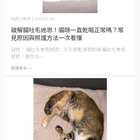
毛孩小助手 | 2026-07-29
破解貓吐毛迷思！貓咪一直乾嘔正常嗎？常
見原因與照護方法一次看懂
目錄： 貓吐毛常見原因：天生愛乾淨惹的禍 貓吐毛常見
症狀：是吐毛⋯
閱讀更多 ->