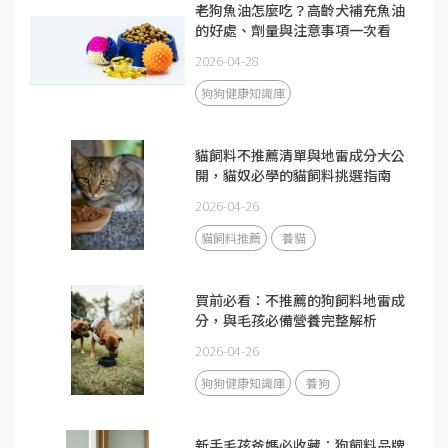
老狗魚油怎麼吃？高齡犬補充魚油
的好處、劑量與注意事項一次看
2026-04-28
狗狗健康知識庫
貓飼料不推薦清單與地雷成分大公
開，貓奴必學的貓飼料挑選指南
2026-04-26
貓飼料推薦
養貓
買前必看：不推薦的狗飼料地雷成
分，與毛孩必備營養完整解析
2026-04-26
狗狗健康知識庫
養狗
新手毛孩爸媽必收藏：狗飼料品牌