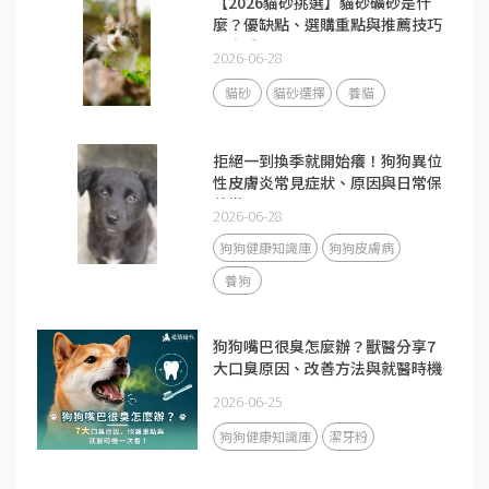
【2026貓砂挑選】貓砂礦砂是什
麼？優缺點、選購重點與推薦技巧
一次看！
2026-06-28
貓砂
貓砂選擇
養貓
拒絕一到換季就開始癢！狗狗異位
性皮膚炎常見症狀、原因與日常保
養常見問題
2026-06-28
狗狗健康知識庫
狗狗皮膚病
養狗
狗狗嘴巴很臭怎麼辦？獸醫分享7
大口臭原因、改善方法與就醫時機
2026-06-25
狗狗健康知識庫
潔牙粉