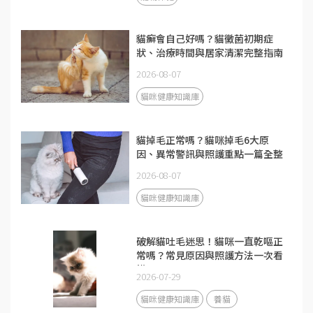
貓癬會自己好嗎？貓黴菌初期症
狀、治療時間與居家清潔完整指南
2026-08-07
貓咪健康知識庫
貓掉毛正常嗎？貓咪掉毛6大原
因、異常警訊與照護重點一篇全整
理
2026-08-07
貓咪健康知識庫
破解貓吐毛迷思！貓咪一直乾嘔正
常嗎？常見原因與照護方法一次看
懂
2026-07-29
貓咪健康知識庫
養貓