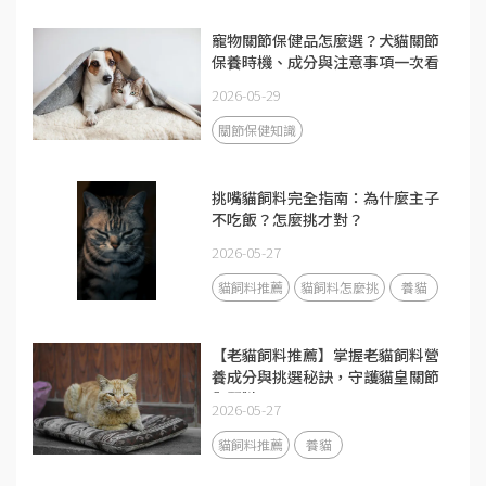
寵物關節保健品怎麼選？犬貓關節
保養時機、成分與注意事項一次看
2026-05-29
關節保健知識
挑嘴貓飼料完全指南：為什麼主子
不吃飯？怎麼挑才對？
2026-05-27
貓飼料推薦
貓飼料怎麼挑
養貓
【老貓飼料推薦】掌握老貓飼料營
養成分與挑選秘訣，守護貓皇關節
與腎臟！
2026-05-27
貓飼料推薦
養貓