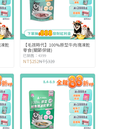
塊凍乾
【毛孩時代】100%原型牛肉塊凍乾
零食(關節保健)
已銷售：4399
NT$252
NT$320