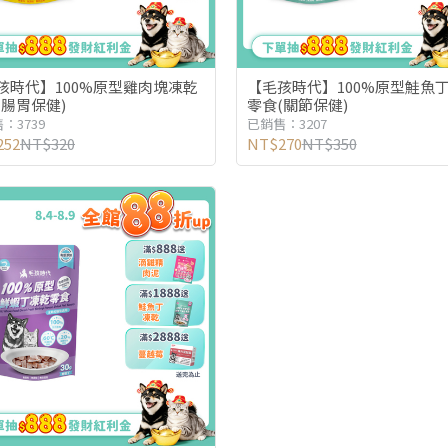
孩時代】100%原型雞肉塊凍乾
【毛孩時代】100%原型鮭魚
(腸胃保健)
零食(關節保健)
：3739
已銷售：3207
252
NT$320
NT$270
NT$350