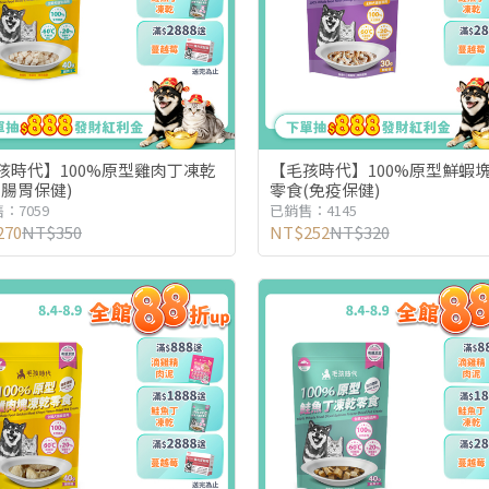
孩時代】100%原型雞肉丁凍乾
【毛孩時代】100%原型鮮蝦
(腸胃保健)
零食(免疫保健)
：7059
已銷售：4145
270
NT$350
NT$252
NT$320