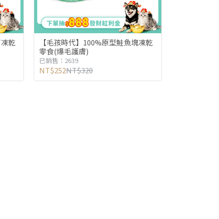
丁凍乾
【毛孩時代】100%原型鮭魚塊凍乾
零食(爆毛護膚)
已銷售：2639
NT$252
NT$320