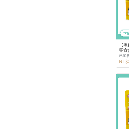
【毛
零食
已銷售
NT$