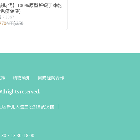
孩時代】100%原型鮮蝦丁凍乾
(免疫保健)
：3367
270
NT$350
政策
購物須知
團購經銷合作
ll rights reserved.
區新北大道三段218號16樓
13:30-18:00