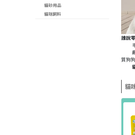
貓砂用品
貓咪飼料
誰說
質狗
貓咪
貓