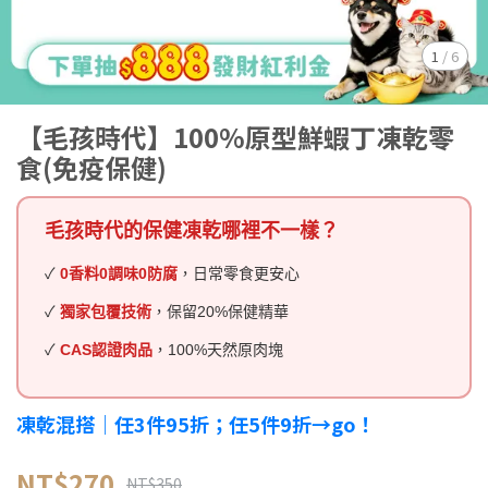
1
/
6
【毛孩時代】100%原型鮮蝦丁凍乾零
食(免疫保健)
毛孩時代的保健凍乾哪裡不一樣？
✓
0香料0調味0防腐
，日常零食更安心
✓
獨家包覆技術
，保留20%保健精華
✓
CAS認證肉品
，100%天然原肉塊
凍乾混搭｜任3件95折；任5件9折→go！
NT$270
NT$350