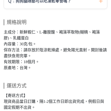
＋
Ｑ：狗狗貓咪都可以吃凍乾零食嗎？
規格說明
主成分：新鮮蝦仁、L-離胺酸、褐藻萃取物(糊精、褐藻
膠)、乳鐵蛋白
內容量：30克/包。
保存方法：請存放於陰涼乾燥處，避免陽光直射，開封後請
盡快食用完畢。
有效期限：18個月。
原產地：台灣。
運送方式
【寄送方式】
現貨商品當日訂購，隔1-2個工作日即出貨完成，例假日與
國定假期不出貨。