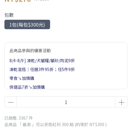
包數
1包(每包$300元)
此商品參與的優惠活動
8/4-8/9 | 凍乾/犬貓糧/貓砂/肉泥9折
凍乾混搭｜任選3件95折；任5件9折
零食↘加價購
保健品7折↘加價購
8/8-8/31下單贈毛孩手冊(貓93，狗21)
8/4-8/9滿888送肉泥；滿1888送鮭魚丁凍乾；滿2888送蔓越
莓
已銷售: 3367 件
此商品 「 最高 」可以折抵紅利
300
點 (約等於
NT$300
)