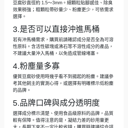
豆腐砂直徑約 1.5～3mm。細顆粒貼腳感佳、除臭
效果稍強；粗顆粒帶砂量少、粉塵更少，可依需求
選擇。
3.是否可以直接沖進馬桶
若有沖馬桶需求，購買前請確認成分是否全為可溶
性原料。含活性碳塊或沸石等不溶性成分的產品，
不建議大量沖入馬桶，以免造成管線堵塞。
4.粉塵量多寡
優質豆腐砂使用時幾乎看不到揚起的粉塵。建議參
考其他飼主的實測心得，或選擇有明確標示低粉塵
的品牌。
5.品牌口碑與成分透明度
選擇成分標示清楚、使用食品級原料的品牌，品質
較有保障。值得注意的是，凝結力差的砂用量更
大，長期下來不一定比較省錢，購買時建議綜合評