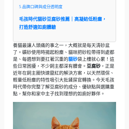
5.品牌口碑與成分透明度
毛孩時代貓砂豆腐砂推薦｜高凝結低粉塵，
打造舒適如廁體驗
養貓最讓人頭痛的事之一，大概就是每天清砂盆
了。礦砂使用時揚起粉塵、貓咪把砂粒帶得到處都
是、每週想到要扛著沉重的
貓砂
袋上樓就心累！這
些日常困擾，不少飼主都深有體會。
豆腐砂
，正是
近年在飼主圈快速竄紅的解決方案，以天然環保、
輕量低粉塵的特性吸引大批鏟屎官轉換。今天毛孩
時代帶你完整了解豆腐砂的成分、優缺點與選購重
點，幫你和家中主子找到理想的如廁好夥伴。