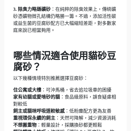
3.
除臭力略遜礦砂
：在純粹的除臭效果上，傳統礦
砂憑礦物微孔結構仍略勝一籌。不過，添加活性碳
或益生菌的豆腐砂配方已大幅縮短差距，對多數家
庭來說已相當夠用。
哪些情況適合使用貓砂豆
腐砂？
以下幾種情境特別推薦選擇豆腐砂：
住公寓或大樓
：可沖馬桶，省去追垃圾車的困擾
家有幼貓或愛啃砂的貓
：食品級原料，誤食疑慮相
對較低
飼主或貓咪呼吸道較敏感
：低粉塵配方更為友善
重視環保永續的飼主
：天然可降解，減少資源消耗
不想搬重物
：輕量設計，採購換砂都更輕鬆