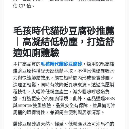
估 CP 值。
毛孩時代貓砂豆腐砂推薦
｜高凝結低粉塵，打造舒
適如廁體驗
主打高品質的
毛孩時代貓砂豆腐砂
，採用90%高纖
維豌豆原料搭配天然絲蘭萃取，不僅具備優異吸水
力與快速凝結效果，能在短時間內形成緊實砂團，
清理更輕鬆，同時有效降低異味來源。透過高壓製
程技術，大幅降低粉塵產生，減少貓咪呼吸道負
擔，打造更安心的如廁環境。此外，產品通過SGS
與Intertek雙重檢驗，品質安全有保障，並具備可沖
馬桶的環保特性，兼顧飼主便利與居家清潔。
貓砂豆腐砂憑天然、輕量、低粉塵以及可沖馬桶的