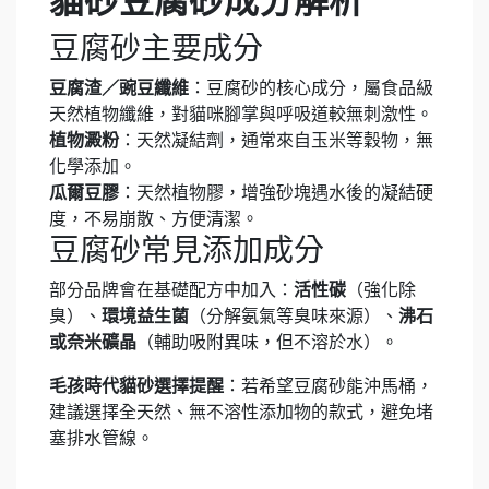
貓砂豆腐砂成分解析
豆腐砂主要成分
豆腐渣／豌豆纖維
：豆腐砂的核心成分，屬食品級
天然植物纖維，對貓咪腳掌與呼吸道較無刺激性。
植物澱粉
：天然凝結劑，通常來自玉米等穀物，無
化學添加。
瓜爾豆膠
：天然植物膠，增強砂塊遇水後的凝結硬
度，不易崩散、方便清潔。
豆腐砂常見添加成分
部分品牌會在基礎配方中加入：
活性碳
（強化除
臭）、
環境益生菌
（分解氨氣等臭味來源）、
沸石
或奈米礦晶
（輔助吸附異味，但不溶於水）。
毛孩時代貓砂選擇提醒
：若希望豆腐砂能沖馬桶，
建議選擇全天然、無不溶性添加物的款式，避免堵
塞排水管線。