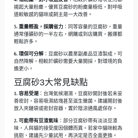
揚起大量粉塵，優質豆腐砂的粉塵量極低，對呼吸
道較敏感的貓咪或飼主是一大改善。
5.
重量輕盈，採購省力
：同等容量的豆腐砂，重量
通常僅礦砂的一半左右，網購或到店購買，搬運都
輕鬆許多。
6.
環保可分解
：豆腐砂以農業副產品豆渣製成，可
自然降解，相較於礦砂需要大量開採，對環境的負
擔更小。
豆腐砂3大常見缺點
1.
容易受潮
：台灣氣候潮濕，豆腐砂開封後若未妥
善密封，容易吸濕結塊甚至滋生黴菌。建議開封後
放入夾鏈袋或密封容器，置於陰涼通風處保存。
2.
可能帶有豆渣氣味
：部分豆腐砂帶有淡淡豆渣
味，人與貓的接受度因個體而異。若家中貓咪較為
挑剔，建議先少量試用，再決定是否全面更換。