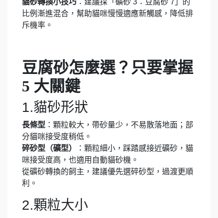
貓砂轉換小技巧
：建議採「礦砂 3：豆腐砂 7」的
比例漸進混合，幫助貓咪慢慢適應新觸感，降低排
斥機率。
豆腐砂怎麼選？只要掌握
5 大關鍵
1.貓砂形狀
長條型
：顆粒較大，帶砂量少，不易散落地面；部
分貓咪接受度稍低。
碎砂型（礦型）
：顆粒細小，踩踏感接近礦砂，貓
咪接受度高，也適用自動貓砂機。
從礦砂轉換的飼主，建議優先選碎砂型，過渡更順
利。
2.顆粒大小