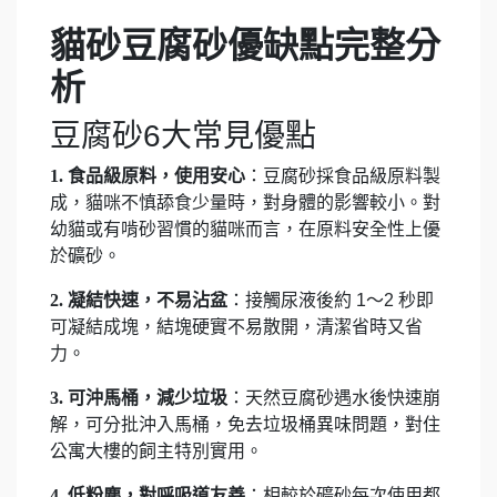
貓砂豆腐砂優缺點完整分
析
豆腐砂6大常見優點
1.
食品級原料，使用安心
：豆腐砂採食品級原料製
成，貓咪不慎舔食少量時，對身體的影響較小。對
幼貓或有啃砂習慣的貓咪而言，在原料安全性上優
於礦砂。
2.
凝結快速，不易沾盆
：接觸尿液後約 1～2 秒即
可凝結成塊，結塊硬實不易散開，清潔省時又省
力。
3.
可沖馬桶，減少垃圾
：天然豆腐砂遇水後快速崩
解，可分批沖入馬桶，免去垃圾桶異味問題，對住
公寓大樓的飼主特別實用。
4.
低粉塵，對呼吸道友善
：相較於礦砂每次使用都