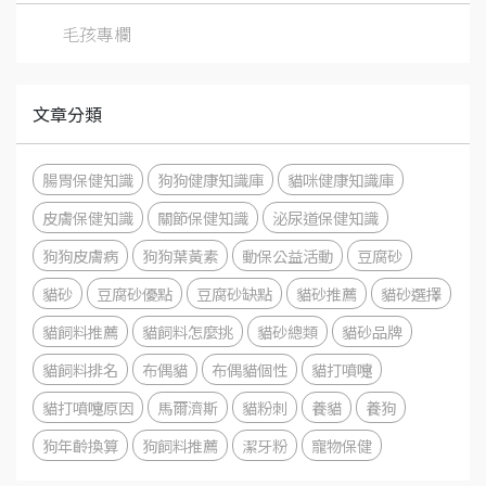
毛孩專欄
文章分類
腸胃保健知識
狗狗健康知識庫
貓咪健康知識庫
皮膚保健知識
關節保健知識
泌尿道保健知識
狗狗皮膚病
狗狗葉黃素
動保公益活動
豆腐砂
貓砂
豆腐砂優點
豆腐砂缺點
貓砂推薦
貓砂選擇
貓飼料推薦
貓飼料怎麼挑
貓砂總類
貓砂品牌
貓飼料排名
布偶貓
布偶貓個性
貓打噴嚏
貓打噴嚏原因
馬爾濟斯
貓粉刺
養貓
養狗
狗年齡換算
狗飼料推薦
潔牙粉
寵物保健