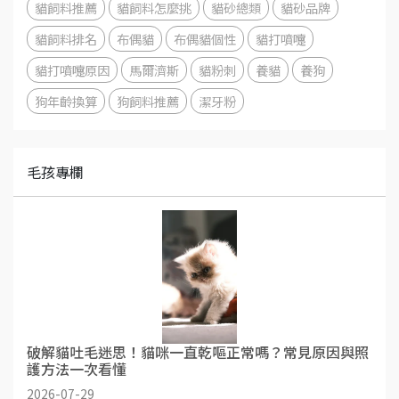
貓飼料推薦
貓飼料怎麼挑
貓砂總類
貓砂品牌
貓飼料排名
布偶貓
布偶貓個性
貓打噴嚏
貓打噴嚏原因
馬爾濟斯
貓粉刺
養貓
養狗
狗年齡換算
狗飼料推薦
潔牙粉
毛孩專欄
破解貓吐毛迷思！貓咪一直乾嘔正常嗎？常見原因與照
護方法一次看懂
2026-07-29