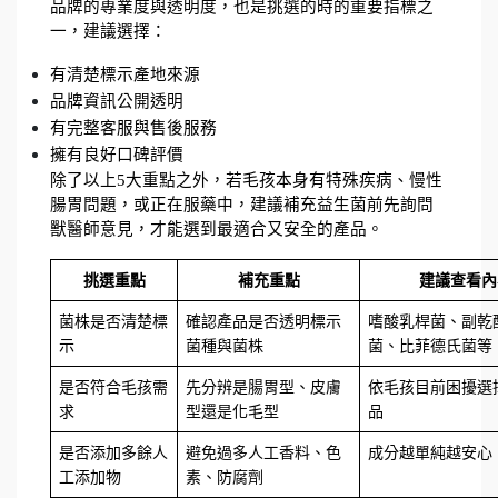
品牌的專業度與透明度，也是挑選的時的重要指標之
一，建議選擇：
有清楚標示產地來源
品牌資訊公開透明
有完整客服與售後服務
擁有良好口碑評價
除了以上5大重點之外，若毛孩本身有特殊疾病、慢性
腸胃問題，或正在服藥中，建議補充益生菌前先詢問
獸醫師意見，才能選到最適合又安全的產品。
挑選重點
補充重點
建議查看內
菌株是否清楚標
確認產品是否透明標示
嗜酸乳桿菌、副乾
示
菌種與菌株
菌、比菲德氏菌等
是否符合毛孩需
先分辨是腸胃型、皮膚
依毛孩目前困擾選
求
型還是化毛型
品
是否添加多餘人
避免過多人工香料、色
成分越單純越安心
工添加物
素、防腐劑