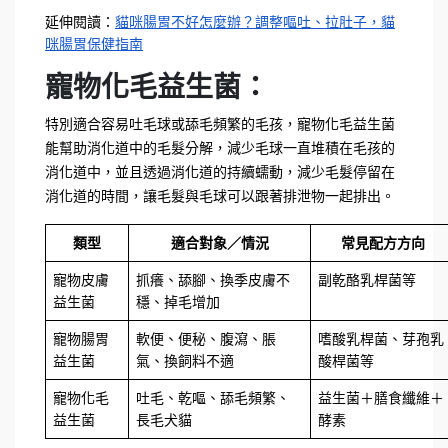
延伸閱讀：
貓咪腸胃不好怎麼辦？調整嘔吐、拉肚子，貓
咪腸胃保健指南
寵物化毛益生菌：
特別適合容易吐毛球或舔毛頻繁的毛孩，寵物化毛益生菌
能幫助消化道中的毛髮分解，減少毛球一直堆積在毛孩的
消化道中，並且透過消化道的持續蠕動，減少毛髮停留在
消化道的時間，讓毛髮與毛球可以跟著排泄物一起排出。
類型
適合對象／情況
常見配方方向
寵物皮膚
抓癢、舔腳、換季皮膚不
副乾酪乳桿菌等
益生菌
穩、掉毛增加
寵物腸胃
軟便、便秘、腹瀉、脹
嗜酸乳桿菌、芽孢乳
益生菌
氣、換飼料不適
酸桿菌等
寵物化毛
吐毛、乾嘔、舔毛頻繁、
益生菌＋膳食纖維＋
益生菌
長毛犬貓
酵素