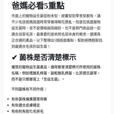
爸媽必看5重點
市面上的寵物益生菌從粉末型、膠囊型到零食型都有，讓
不少毛孩爸媽挑選時常常看得眼花撩亂，但是在挑選寵物
益生菌時，並不是價格越高越好，也不是熱門商品就一定
適合自家毛孩，最重要的是依照毛孩本身的需求，選擇真
正合適的產品。以下整理出5個挑選重點，幫助爸媽輕鬆找
到最適合毛孩的益生菌！
✔ 菌株是否清楚標示
優質的寵物益生菌產品，通常都會清楚標示所使用的菌株
名稱，例如嗜酸乳桿菌、副乾酪乳桿菌、比菲德氏菌等，
而不是只簡單寫上「含益生菌」。
不同菌株有不同作用：
有些菌株偏重腸胃保養
有些適合皮膚穩定
有些則有助化毛排毛